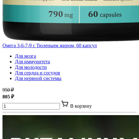
Омега 3-6-7-9 с Тюленьим жиром, 60 капсул
Для мозга
Для иммунитета
Для молодости
Для сердца и сосудов
Для нервной системы
950 ₽
805 ₽
В корзину