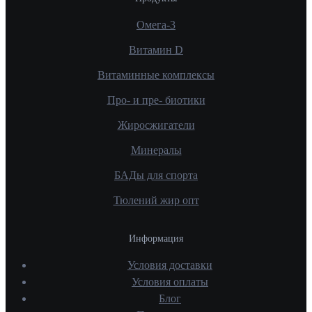
Омега-3
Витамин D
Витаминные комплексы
Про- и пре- биотики
Жиросжигатели
Минералы
БАДы для спорта
Тюлений жир опт
Информация
Условия доставки
Условия оплаты
Блог