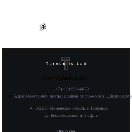
ООО “Органик Бьюти"
+7 (499) 890-44-50
Адрес электронной почты защищен от спам-ботов. Для просмотра 
142100, Московская область, г. Подольск,
ул. Комсомольская, д. 1 стр. 24
Продукты