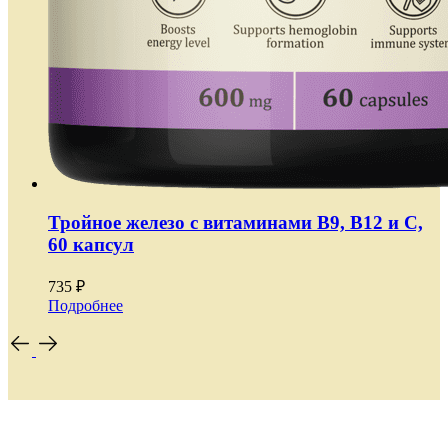
Тройное железо с витаминами В9, В12 и С,
60 капсул
735 ₽
Подробнее