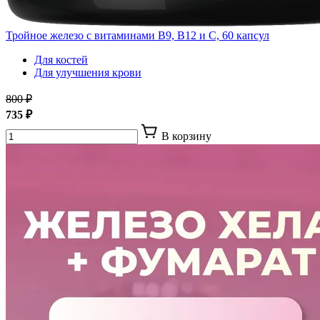
Тройное железо с витаминами В9, В12 и С, 60 капсул
Для костей
Для улучшения крови
800 ₽
735 ₽
В корзину