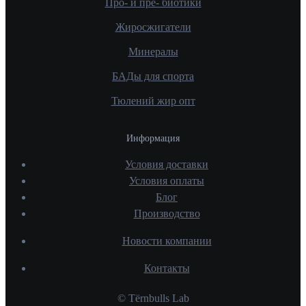
Про- и пре- биотики
Жиросжигатели
Минералы
БАДы для спорта
Тюлений жир опт
Информация
Условия доставки
Условия оплаты
Блог
Производство
Новости компании
Контакты
© Tёrnbulls Lab