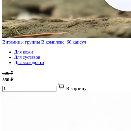
Витамины группы В комплекс, 60 капсул
Для кожи
Для суставов
Для молодости
600 ₽
550 ₽
В корзину