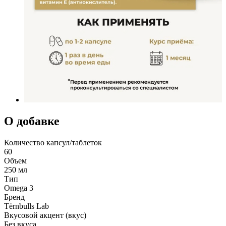
О добавке
Количество капсул/таблеток
60
Объем
250 мл
Тип
Omega 3
Бренд
Tёrnbulls Lab
Вкусовой акцент (вкус)
Без вкуса